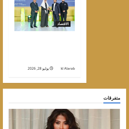
الاقتصاد
«عارف للتطوير» تحصد
جائزة «مجمع الفلل الفاخرة
للعام» في حفل «التميز
الذهبي»
kl Alarab
يوليو 28, 2026
متفرقات