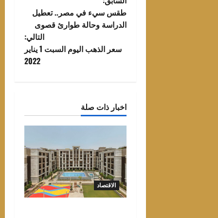
تصفّح
السابق:
طقس سيء في مصر.. تعطيل
المقالات
الدراسة وحالة طوارئ قصوى
التالي:
سعر الذهب اليوم السبت 1 يناير
2022
اخبار ذات صلة
الاقتصاد
«برتڤيل» تبدأ تسليم مشروع