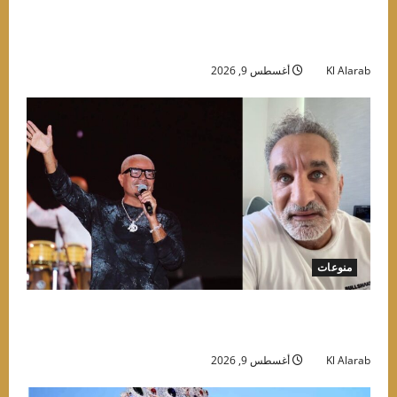
صلاح في تركيا.. “الملك المصري” يتحول إلى ورقة
شعبية في يد السياسيين
Kl Alarab
أغسطس 9, 2026
منوعات
“عيش سنك واتبط”.. باسم يوسف يسخر من عمرو
دياب بعد حفله في العلمين
Kl Alarab
أغسطس 9, 2026