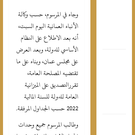
باسم
وجاء في المرسوم، حسب وكالة
يوسف
يسخر من
الأنباء العمانية اليوم السبت،
عمرو دياب
أنه بعد الاطلاع على النظام
بعد حفله
في العلمين
الأساسي للدولة، وبعد العرض
رقصة
على مجلس عمان، وبناء على ما
قصيرة
قادتها
تقتضيه المصلحة العامة،
لصدارة
تقررالتصديق على الميزانية
التريند..
لجين خليفة
العامة للدولة للسنة المالية
“طبيبة” بـ 7
2022 حسب الجداول المرفقة.
أرواح
كارولين
وطالب المرسوم جميع وحدات
عزمي
تشوق