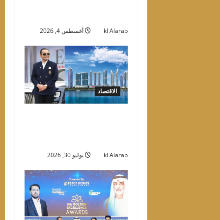
«ڤيل 11» في مدينة مصدر
قبل الموعد بـ14 شهراً
kl Alarab
أغسطس 4, 2026
الاقتصاد
دانوب العقارية تعلن تسليم
11 مشروعاً في دبي خلال
الأشهر الـ12 المقبلة
kl Alarab
يوليو 30, 2026