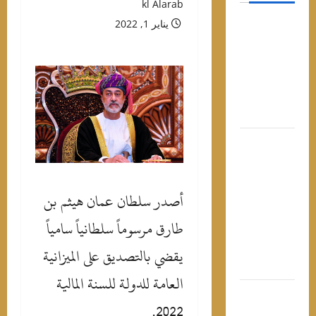
kl Alarab
موعد حفل
يناير 1, 2022
روبي في
الساحل
الشمالي
وأسعار
التذاكر
صلاح في
تركيا..
“الملك
المصري”
أصدر سلطان عمان هيثم بن
يتحول إلى
طارق مرسوماً سلطانياً سامياً
ورقة شعبية
في يد
يقضي بالتصديق على الميزانية
السياسيين
العامة للدولة للسنة المالية
“عيش سنك
2022.
واتبط”..