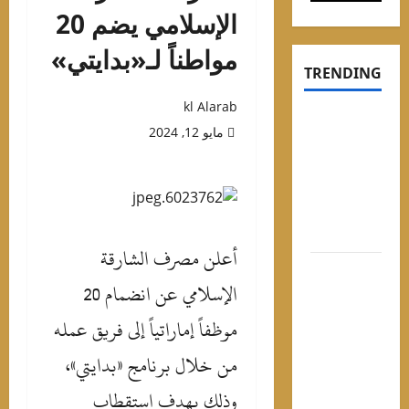
الإسلامي يضم 20
مواطناً لـ«بدايتي»
TRENDING
kl Alarab
موعد حفل
مايو 12, 2024
روبي في
الساحل
الشمالي
وأسعار
التذاكر
أعلن مصرف الشارقة
صلاح في
الإسلامي عن انضمام 20
تركيا..
“الملك
موظفاً إماراتياً إلى فريق عمله
المصري”
من خلال برنامج «بدايتي»،
يتحول إلى
ورقة شعبية
وذلك بهدف استقطاب
في يد