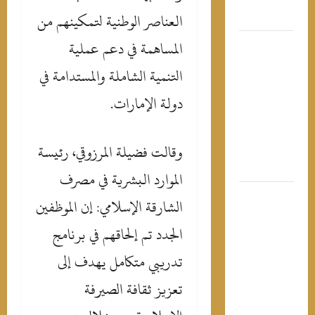
العناصر الوطنية لتمكينهم من
السياسيين
المساهمة في دعم عملية
“عيش سنك
واتبط”..
التنمية الشاملة والمستدامة في
باسم
يوسف
دولة الإمارات.
يسخر من
عمرو دياب
وقالت فضيلة المرزوقي، رئيسة
بعد حفله
في العلمين
الموارد البشرية في مصرف
رقصة
الشارقة الإسلامي: إن الموظفين
قصيرة
الجدد تم إلحاقهم في برنامج
قادتها
لصدارة
تدريبي متكامل يهدف إلى
التريند..
تعزيز ثقافة الصيرفة
لجين خليفة
“طبيبة” بـ 7