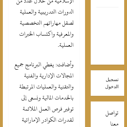
الإسلامية من خلال عدد من
أرواح
الدورات التدريبية والعملية
كارولين
عزمي
لصقل مهاراتهم التخصصية
تشوق
والمعرفية واكتساب الخبرات
جمهورها
لـ”محمود
العملية.
التاني” بهذه
الصور
وأضافت: يغطي البرنامج جميع
المجالات الإدارية والفنية
تسجيل
والتقنية والعمليات المرتبطة
الدخول
بالخدمات المالية ونسعى إلى
توفير فرص العمل الملائمة
تواصل
لقدرات الكوادر الإماراتية
معنا