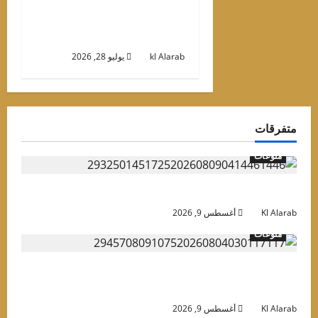
جائزة «مجمع الفلل الفاخرة
للعام» في حفل «التميز
الذهبي»
kl Alarab
يوليو 28, 2026
متفرقات
منوعات
موعد حفل روبي في الساحل الشمالي وأسعار التذاكر
Kl Alarab
أغسطس 9, 2026
منوعات
صلاح في تركيا.. “الملك المصري” يتحول إلى ورقة
شعبية في يد السياسيين
Kl Alarab
أغسطس 9, 2026