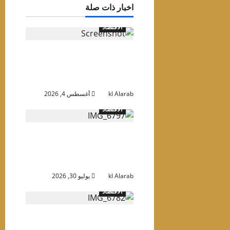
اخبار ذات صلة
الاقتصاد
«برتڤيل» تبدأ تسليم مشروع
«ڤيل 11» في مدينة مصدر
قبل الموعد بـ14 شهراً
kl Alarab
أغسطس 4, 2026
الاقتصاد
دانوب العقارية تعلن تسليم
11 مشروعاً في دبي خلال
الأشهر الـ12 المقبلة
kl Alarab
يوليو 30, 2026
الاقتصاد
«عارف للتطوير» تحصد