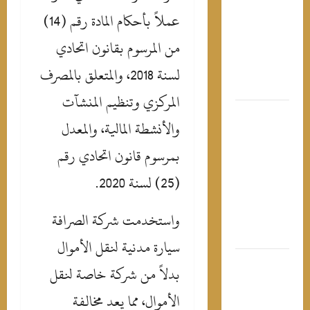
عملاً بأحكام المادة رقم (14)
لمصري”
تحول إلى
من المرسوم بقانون اتحادي
رقة شعبية
ي يد
لسنة 2018، والمتعلق بالمصرف
لسياسيين
المركزي وتنظيم المنشآت
عيش سنك
والأنشطة المالية، والمعدل
اتبط”..
اسم
بمرسوم قانون اتحادي رقم
وسف
(25) لسنة 2020.
سخر من
مرو دياب
واستخدمت شركة الصرافة
عد حفله
ي العلمين
سيارة مدنية لنقل الأموال
قصة
بدلاً من شركة خاصة لنقل
صيرة
الأموال، مما يعد مخالفة
ادتها