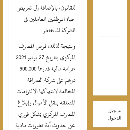
صدارة
للقانون، بالإضافة إلى تعريض
لتريند..
جين خليفة
حياة الموظفين العاملين في
“طبيبة” بـ 7
الشركة للمخاطر.
رواح
ارولين
ونتيجة لذلك، فرض المصرف
زمي
المركزي بتاريخ 27 يونيو 2021
شوق
مهورها
غرامة مالية قدرها 600,000
ـ”محمود
درهم على شركة الصرافة
لتاني” بهذه
لصور
المخالفة لانتهاكها الالتزامات
المتعلقة بنقل الأموال وإبلاغ
سجيل
المصرف المركزي بشكل فوري
لدخول
عن حدوث أية تطورات مادية