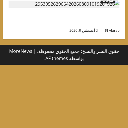
منوعات
قصة قصيرة قادتها لصدارة التريند.. لجين خليفة
طبيبة” بـ 7 أرواح
Kl Alara
أغسطس 9, 2026
حقوق النشر والنسخ؛ جميع الحقوق محفوظة.
|
MoreNews
بواسطة AF themes.