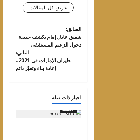
عرض كل المقالات
تصفّح
السابق:
شقيق عادل إمام يكشف حقيقة
المقالات
دخول الزعيم المستشفى
التالي:
طيران الإمارات في 2021..
إعادة بناء وتميّز دائم
اخبار ذات صلة
الاقتصاد
«برتڤيل» تبدأ تسليم مشروع
«ڤيل 11» في مدينة مصدر