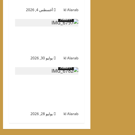
قبل الموعد بـ14 شهراً
kl Alarab
أغسطس 4, 2026
الاقتصاد
دانوب العقارية تعلن تسليم
11 مشروعاً في دبي خلال
الأشهر الـ12 المقبلة
kl Alarab
يوليو 30, 2026
الاقتصاد
«عارف للتطوير» تحصد
جائزة «مجمع الفلل الفاخرة
للعام» في حفل «التميز
الذهبي»
kl Alarab
يوليو 28, 2026