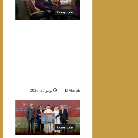
طب وصحة
ميدكير أول مزود للرعاية
الصحية في منطقة أوروبا
والشرق الأوسط وأفريقيا
يتبنى منصة “إنترسيستمز
إنتلي كير”، الجيل الجديد من
السجلات الصحية الإلكترونية
المعتمدة على الذكاء
الاصطناعي أولاً
kl Alarab
يونيو 25, 2026
طب وصحة