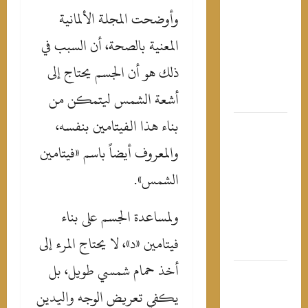
باسم
وأوضحت المجلة الألمانية
يوسف
المعنية بالصحة، أن السبب في
يسخر من
عمرو دياب
ذلك هو أن الجسم يحتاج إلى
بعد حفله
أشعة الشمس ليتمكن من
في العلمين
بناء هذا الفيتامين بنفسه،
رقصة
قصيرة
والمعروف أيضاً باسم «فيتامين
قادتها
الشمس».
لصدارة
التريند..
لجين خليفة
ولمساعدة الجسم على بناء
“طبيبة” بـ 7
فيتامين «د»، لا يحتاج المرء إلى
أرواح
أخذ حمام شمسي طويل، بل
كارولين
عزمي
يكفي تعريض الوجه واليدين
تشوق