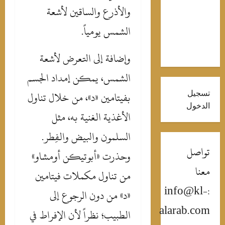
والأذرع والساقين لأشعة
جمهورها
لـ”محمود
الشمس يومياً.
التاني” بهذه
الصور
وإضافة إلى التعرض لأشعة
الشمس، يمكن إمداد الجسم
تسجيل
بفيتامين «د»، من خلال تناول
الدخول
الأغذية الغنية به، مثل
السلمون والبيض والفِطر.
تواصل
وحذرت «أبوتيكن أومشاو»
معنا
من تناول مكملات فيتامين
:info@kl-
«د» من دون الرجوع إلى
alarab.com
الطبيب؛ نظراً لأن الإفراط في