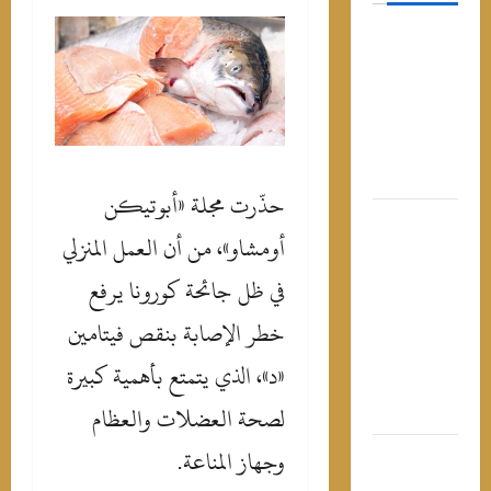
موعد حفل
روبي في
الساحل
الشمالي
وأسعار
التذاكر
حذّرت مجلة «أبوتيكن
صلاح في
أومشاو»، من أن العمل المنزلي
تركيا..
“الملك
في ظل جائحة كورونا يرفع
المصري”
خطر الإصابة بنقص فيتامين
يتحول إلى
ورقة شعبية
«د»، الذي يتمتع بأهمية كبيرة
في يد
لصحة العضلات والعظام
السياسيين
وجهاز المناعة.
“عيش سنك
واتبط”..