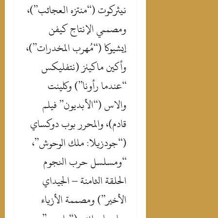
نيثركوت (“منتزه العجائب”)،
ومصممي الإنتاج كيفن
إيشيوكا (“مُهرب المخدرات”)،
وأكين ماكينز (نتفليكس
“عندما رأونا”) وكلينت
والاس (“الأبديون” فيلم
قادم)، والمحرر بوب دوكساي
(“جودزيلا: ملك الوحوش”،
“ومسلسل حرب النجوم
الحلقة الثامنة – الجيداي
الأخير”) ومصممة الأزياء