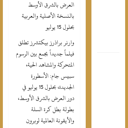
العرض بالشرق الأوسط
وجه للفرع
و يُلغى
بالنسخة الأصلية والعربية
طك..
بحلول 15 يوليو
رار عاجل
مشتركي
لمحمول
‎وارنر براذرز بيكتشرز تطلق
ي مصر
فيلماً جديداً يجمع بين الرسوم
Jashanma
المتحركة والمشاهد الحية،
Exclusivel
Launche
سبيس جام: الأسطورة
L
الجديدة، بحلول 15 يوليو في
Creuset’
Ble
دور العرض بالشرق الأوسط،
Rivier
بطولة بطل كرة السلة
Collectio
Acros
والأيقونة العالمية لوبرون
the GC