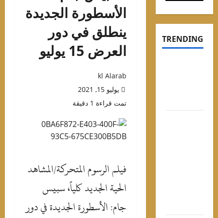
الأسطورة الجديدة
ينطلق في دور
TRENDIN
العرض 15 يوليو
فاصيل
فل حكيم
kl Alarab
ي الساحل
يوليو 15, 2021
لشمالي
تمت قراءة 1 دقيقة
لعلمين
ول السنة
جمع دينا
لشربيني
‎فيلم الرسوم المتحركة/المشاهد
محمود
لعسيلي
الحية الجديد كلياً، سبيس
ي أغنية
جام: الأسطورة الجديدة في دور
ديدة