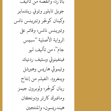
بالارد، والقصة من تأليف
جويل تايلور وتوني ريتنماير
وكينان كولجر وتيرينس نانس
وتيرينس نانس، وقائم على
الرواية الأصلية “سبيس
جام”، من تأليف ليو
فينفينوتي وستيف ردنيك
وتيموثي هاريس وهيرشل
وينغرود. الفيلم من إنتاج
ريان كولجر، ولوبرون جيمز
ومافيرك كارتر ودونكان
هيندريسون، والمنتجين