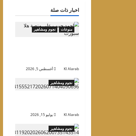
اخبار ذات صلة
منوعات
نجوم ومشاهير
رسميًا.. هلا بودكاست تتعاقد
مع أحمد حبيب لتقديم برنامج
“بره الـ18” عبر هلا سبورت
Kl Alarab
أغسطس 5, 2026
نجوم ومشاهير
مايا دياب.. تفاصيل بسيطة
صنعت لوك استثنائي
Kl Alarab
يوليو 15, 2026
نجوم ومشاهير