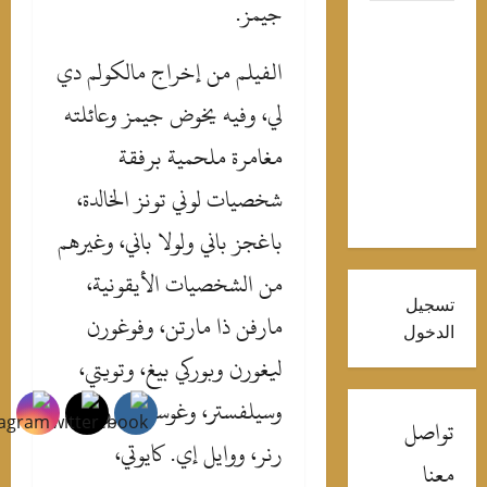
جيمز.
نصة “بكرة
لمدرسة”..
‎الفيلم من إخراج مالكولم دي
روط
لحصول
لي، وفيه يخوض جيمز وعائلته
لى
مغامرة ملحمية برفقة
لمستلزمات
لدراسية
شخصيات لوني تونز الخالدة،
جانا
باغجز باني ولولا باني، وغيرهم
من الشخصيات الأيقونية،
سجيل
مارفن ذا مارتن، وفوغورن
لدخول
ليغورن وبوركي بيغ، وتويتي،
وسيلفستر، وغوسامر، ورود
واصل
رنر، ووايل إي. كايوتي،
عنا