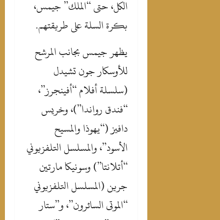
الكل، حتى “الملك” جيمس،
بكرة السلة على طريقتهم.
‎يظهر جيمس بجانب المرشح
للأوسكار جون تشيدل
(سلسلة أفلام “أفينجرز”،
“فندق رواندا”)، وخريس
دافيز (“يهوذا والمسيح
الأسود”، والمسلسل التلفزيوني
“أتلانتا”) وسونيكا مارتين
جرين (المسلسل التلفزيوني
“الموتى السائرون”، و”ستار