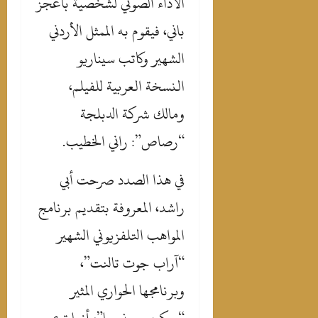
الأداء الصوتي لشخصية باغجز
باني، فيقوم به الممثل الأردني
الشهير وكاتب سيناريو
النسخة العربية للفيلم،
ومالك شركة الدبلجة
“رصاص”: راني الخطيب.
‎في هذا الصدد صرحت أبي
راشد، المعروفة بتقديم برنامج
المواهب التلفزيوني الشهير
“آراب جوت تالنت”،
وبرنامجها الحواري المثير