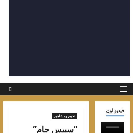
القائمة
الرئيسية
يديو اون
نجوم ومشاهير
“سبيس جام”