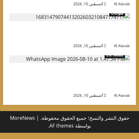
Kl Alara
أغسطس 10, 2026
منوعات
وجه للفرع أو يُلغى خطك.. قرار عاجل لمشتركي
لمحمول في مصر
Kl Alara
أغسطس 10, 2026
EN News
Jashanmal Exclusively Launches L
Creuset’s Bleu Riviera Collection Across th
GC
Kl Alara
أغسطس 10, 2026
حقوق النشر والنسخ؛ جميع الحقوق محفوظة.
|
MoreNews
بواسطة AF themes.