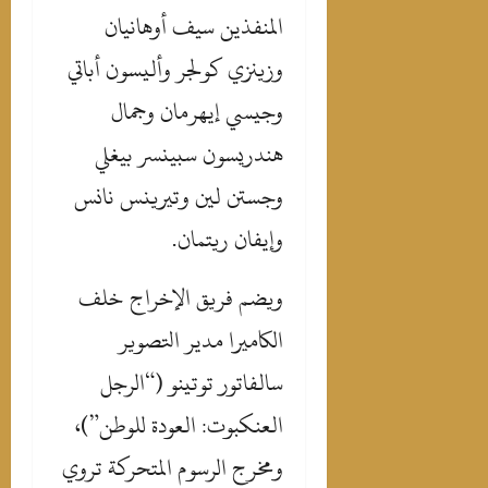
المنفذين سيف أوهانيان
وزينزي كولجر وأليسون أباتي
وجيسي إيهرمان وجمال
هندريسون سبينسر بيغلي
وجستن لين وتيرينس نانس
وإيفان ريتمان.
‎ويضم فريق الإخراج خلف
الكاميرا مدير التصوير
سالفاتور توتينو (“الرجل
العنكبوت: العودة للوطن”)،
ومخرج الرسوم المتحركة تروي