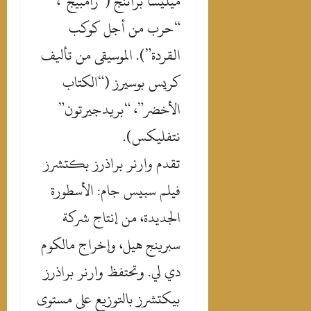
ميليسا براننج (“رامبيج”،
“حرب من أجل كوكب
القردة”). الموسيقى من تأليف
كريس بوسيرز (“الكتاب
الأخضر”، “بريدجيرتون”
نتفليكس).
‎تقدم وارنر براذرز بكتشرز
فيلم سبيس جام: الأسطورة
الجديدة، من إنتاج شركة
سبرينج هيل، وإخراج مالكوم
دي لي. وتحتفظ وارنر براذرز
بيكتشرز بالتوزيع على مستوى