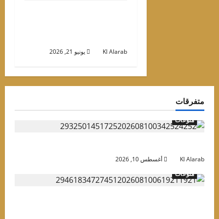
7Dogs يفرض سيطرته
برقم قياسي في 24 يومًا..
كم بلغت إيراداته؟
Kl Alarab
يونيو 21, 2026
تفرقات
منوعات
فاصيل حفل حكيم في الساحل الشمالي
Kl Alara
أغسطس 10, 2026
منوعات
لعلمين طول السنة تجمع دينا الشربيني ومحمود
لعسيلي في أغنية جديدة