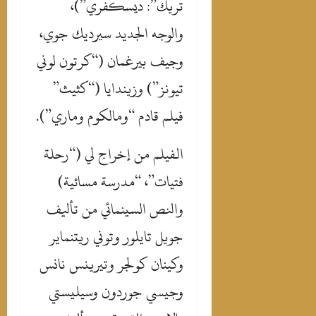
تريك”: ديسكفري”)،
والوجه الجديد سيرديك جوي،
وجيف بيرغمان (“كرتون لوني
تيونز”) وزيندايا (“كثيث”
فيلم قادم “ومالكوم وماري”).
‎الفيلم من إخراج لي (“رحلة
فتيات”، “مدرسة مسائية)
والنص السينمائي من تأليف
جويل تايلور وتوني ريتنماير
وكينان كولجر وتيرينس نانس
وجيسي جوردون وسيليستي