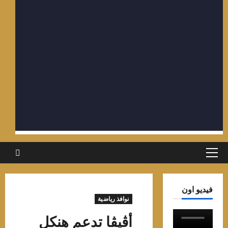
لقائمة
لرئيسية
يديو اون
نوافذ رياضية
أڤيڤا تدعم هنكل