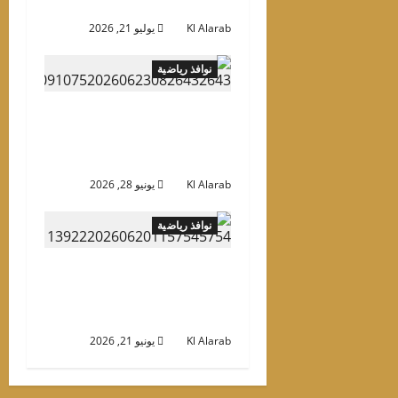
علنية قبل إعلان الجدول
Kl Alarab
يوليو 21, 2026
نوافذ رياضية
بداية دور الـ32.. مواعيد
مباريات اليوم في كأس
العالم والقنوات الناقلة
Kl Alarab
يونيو 28, 2026
نوافذ رياضية
في الوقت القاتل.. ألمانيا
تخطف فوزًا مثيرًا من كوت
ديفوار بكأس العالم
Kl Alarab
يونيو 21, 2026