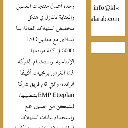
وحدة أعمال منتجات الغسيل
:info@kl-
والعناية بالمنزل في هنكل
alarab.co
بتخفيض استهلاك الطاقة بما
يتماشى مع معايير
ISO
50001
في كافة مواقعها
الإنتاجية. واستخدام الشركة
لهذا الغرض برمجيات أڤيڤا
الرائدة، والتي قام فريق شركة
EMP Etteplan
بتنصيبها،
ليتمكن من تحسين جمع
واستخدام بيانات استهلاك