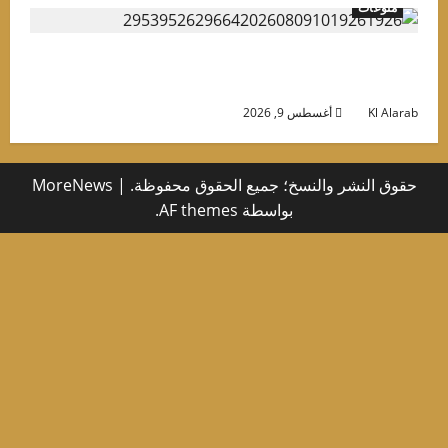
منوعات
قصة قصيرة قادتها لصدارة التريند.. لجين خليفة
طبيبة” بـ 7 أرواح
Kl Alara
أغسطس 9, 2026
حقوق النشر والنسخ؛ جميع الحقوق محفوظة.
|
MoreNews
بواسطة AF themes.