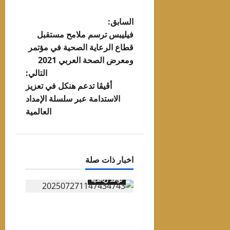
تصفّح
السابق:
فيليبس ترسم ملامح مستقبل
المقالات
قطاع الرعاية الصحية في مؤتمر
ومعرض الصحة العربي 2021
التالي:
أڤيڤا تدعم هنكل في تعزيز
الاستدامة عبر سلسلة الإمداد
العالمية
اخبار ذات صلة
نوافذ رياضية
انطلاق الدورى المصرى
الجديد 21 أغسطس..وقرعة