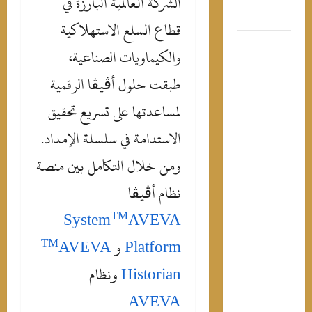
الشركة العالمية البارزة في
لسياسيين
قطاع السلع الاستهلاكية
عيش سنك
والكيماويات الصناعية،
اتبط”..
طبقت حلول أڤيڤا الرقمية
اسم
وسف
لمساعدتها على تسريع تحقيق
سخر من
مرو دياب
الاستدامة في سلسلة الإمداد.
عد حفله
ومن خلال التكامل بين منصة
ي العلمين
نظام أڤيڤا
قصة
صيرة
TM
System
AVEVA
ادتها
TM
Platform
و
AVEVA
صدارة
لتريند..
Historian
ونظام
جين خليفة
AVEVA
“طبيبة” بـ 7