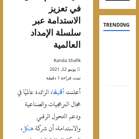
في تعزيز
الاستدامة عبر
TRENDIN
سلسلة الإمداد
وعد حفل
العالمية
وبي في
لساحل
Randa Shafik
لشمالي
يونيو 22, 2021
أسعار
تمت قراءة 1 دقيقة
لتذاكر
أعلنت
أڤيڤا
،
الرائدة عالميًا في
لاح في
ركيا..
مجال البرمجيات والصناعية
الملك
ودعم التحول الرقمي
لمصري”
تحول إلى
والاستدامة،
أن شركة
هنكل
،
رقة شعبية
ي يد