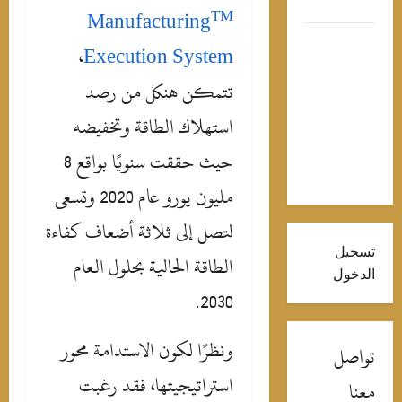
رواح
TM
Manufacturing
ارولين
،
Execution System
زمي
تتمكن هنكل من رصد
شوق
مهورها
استهلاك الطاقة وتخفيضه
ـ”محمود
لتاني” بهذه
حيث حققت سنويًا بواقع 8
لصور
مليون يورو عام 2020 وتسعى
لتصل إلى ثلاثة أضعاف كفاءة
سجيل
الطاقة الحالية بحلول العام
لدخول
2030.
ونظرًا لكون الاستدامة محور
واصل
استراتيجيتها، فقد رغبت
عنا